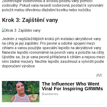
Zkontrolujte vodorovnou a svislou polohu vany pomocí
vodováhy. Pokud vana nesedí vodorovně, postačí k vyrovnání
položit malou dřevěnou dlažební kostku nebo nožičku.
Krok 3: Zajištění vany
Jedním z nejdůležitějších kroků při instalaci akrylátové vany
na cihly je její zajištění. Pro pevné a odolné spojení mezi
cihlami a vanou použijte speciální lepidlo na akrylátové vany.
Naneste lepidlo rovnoměrně na povrch vany a položte na cihly.
Ujistěte se, že je vana pevně přitlačena k cihlám a nejsou mezi
nimi žádné mezery. Nechte lepidlo zaschnout a vytvrdit podle
doporučení výrobce.