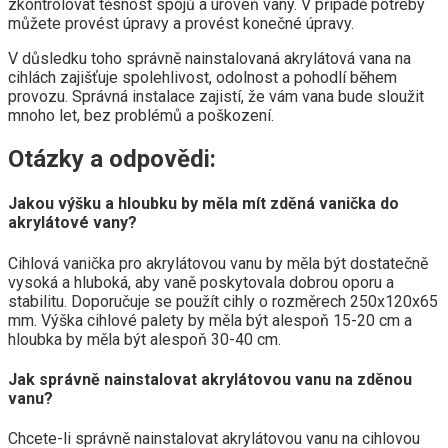
zkontrolovat těsnost spojů a úroveň vany. V případě potřeby
můžete provést úpravy a provést konečné úpravy.
V důsledku toho správně nainstalovaná akrylátová vana na
cihlách zajišťuje spolehlivost, odolnost a pohodlí během
provozu. Správná instalace zajistí, že vám vana bude sloužit
mnoho let, bez problémů a poškození.
Otázky a odpovědi:
Jakou výšku a hloubku by měla mít zděná vanička do
akrylátové vany?
Cihlová vanička pro akrylátovou vanu by měla být dostatečně
vysoká a hluboká, aby vaně poskytovala dobrou oporu a
stabilitu. Doporučuje se použít cihly o rozměrech 250x120x65
mm. Výška cihlové palety by měla být alespoň 15-20 cm a
hloubka by měla být alespoň 30-40 cm.
Jak správně nainstalovat akrylátovou vanu na zděnou
vanu?
Chcete-li správně nainstalovat akrylátovou vanu na cihlovou