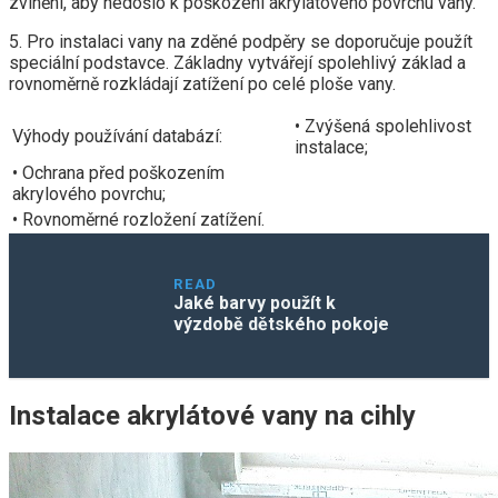
zvlnění, aby nedošlo k poškození akrylátového povrchu vany.
5. Pro instalaci vany na zděné podpěry se doporučuje použít
speciální podstavce. Základny vytvářejí spolehlivý základ a
rovnoměrně rozkládají zatížení po celé ploše vany.
• Zvýšená spolehlivost
Výhody používání databází:
instalace;
• Ochrana před poškozením
akrylového povrchu;
• Rovnoměrné rozložení zatížení.
READ
Jaké barvy použít k
výzdobě dětského pokoje
Instalace akrylátové vany na cihly