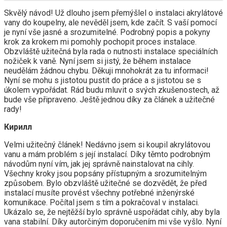
Skvělý návod! Už dlouho jsem přemýšlel o instalaci akrylátové
vany do koupelny, ale nevěděl jsem, kde začít. S vaší pomocí
je nyní vše jasné a srozumitelné. Podrobný popis a pokyny
krok za krokem mi pomohly pochopit proces instalace.
Obzvláště užitečná byla rada o nutnosti instalace speciálních
nožiček k vaně. Nyní jsem si jistý, že během instalace
neudělám žádnou chybu. Děkuji mnohokrát za tu informaci!
Nyní se mohu s jistotou pustit do práce a s jistotou se s
úkolem vypořádat. Rád budu mluvit o svých zkušenostech, až
bude vše připraveno. Ještě jednou díky za článek a užitečné
rady!
Кирилл
Velmi užitečný článek! Nedávno jsem si koupil akrylátovou
vanu a mám problém s její instalací. Díky těmto podrobným
návodům nyní vím, jak jej správně nainstalovat na cihly.
Všechny kroky jsou popsány přístupným a srozumitelným
způsobem. Bylo obzvláště užitečné se dozvědět, že před
instalací musíte provést všechny potřebné inženýrské
komunikace. Počítal jsem s tím a pokračoval v instalaci.
Ukázalo se, že nejtěžší bylo správně uspořádat cihly, aby byla
vana stabilní. Díky autorčiným doporučením mi vše vyšlo. Nyní