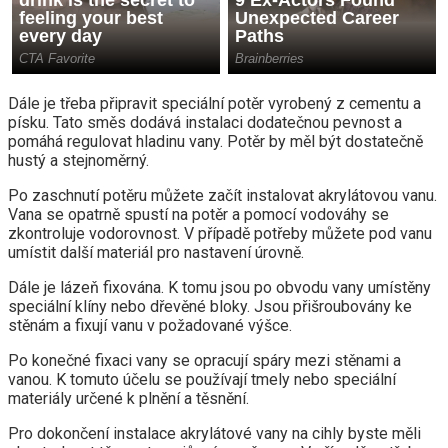
Dále je třeba připravit speciální potěr vyrobený z cementu a
písku. Tato směs dodává instalaci dodatečnou pevnost a
pomáhá regulovat hladinu vany. Potěr by měl být dostatečně
hustý a stejnoměrný.
Po zaschnutí potěru můžete začít instalovat akrylátovou vanu.
Vana se opatrně spustí na potěr a pomocí vodováhy se
zkontroluje vodorovnost. V případě potřeby můžete pod vanu
umístit další materiál pro nastavení úrovně.
Dále je lázeň fixována. K tomu jsou po obvodu vany umístěny
speciální klíny nebo dřevěné bloky. Jsou přišroubovány ke
stěnám a fixují vanu v požadované výšce.
Po konečné fixaci vany se opracují spáry mezi stěnami a
vanou. K tomuto účelu se používají tmely nebo speciální
materiály určené k plnění a těsnění.
Pro dokončení instalace akrylátové vany na cihly byste měli