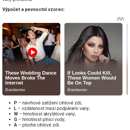
Výpočet a pevnostní vzorec:
Р
– návrhové zatížení cihlové zdi;
L
– vzdálenost mezi podpěrami vany;
W
– hmotnost akrylátové vany;
G
– hmotnost plnicí vody;
A
– plocha cihlové zdi.