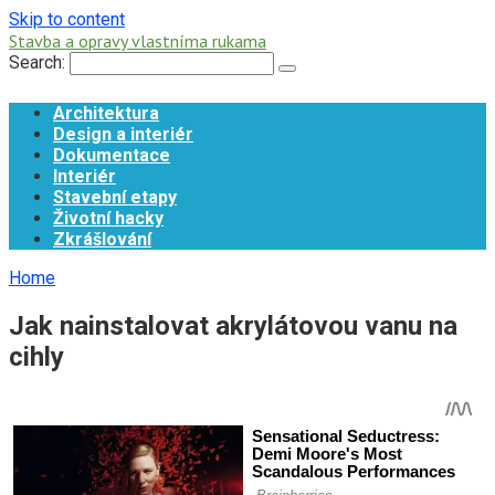
Skip to content
Stavba a opravy vlastníma rukama
Search:
Architektura
Design a interiér
Dokumentace
Interiér
Stavební etapy
Životní hacky
Zkrášlování
Home
Jak nainstalovat akrylátovou vanu na
cihly