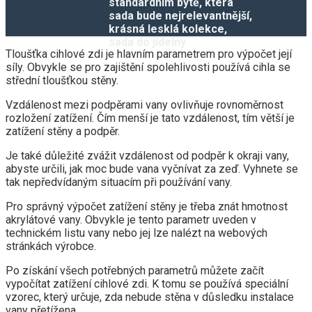
standardním bytě, která
sada bude nejrelevantnější,
krásná lesklá kolekce,
sada do jídelny
Tloušťka cihlové zdi je hlavním parametrem pro výpočet její
síly. Obvykle se pro zajištění spolehlivosti používá cihla se
střední tloušťkou stěny.
Vzdálenost mezi podpěrami vany ovlivňuje rovnoměrnost
rozložení zatížení. Čím menší je tato vzdálenost, tím větší je
zatížení stěny a podpěr.
Je také důležité zvážit vzdálenost od podpěr k okraji vany,
abyste určili, jak moc bude vana vyčnívat za zeď. Vyhnete se
tak nepředvídaným situacím při používání vany.
Pro správný výpočet zatížení stěny je třeba znát hmotnost
akrylátové vany. Obvykle je tento parametr uveden v
technickém listu vany nebo jej lze nalézt na webových
stránkách výrobce.
Po získání všech potřebných parametrů můžete začít
vypočítat zatížení cihlové zdi. K tomu se používá speciální
vzorec, který určuje, zda nebude stěna v důsledku instalace
vany přetížena.