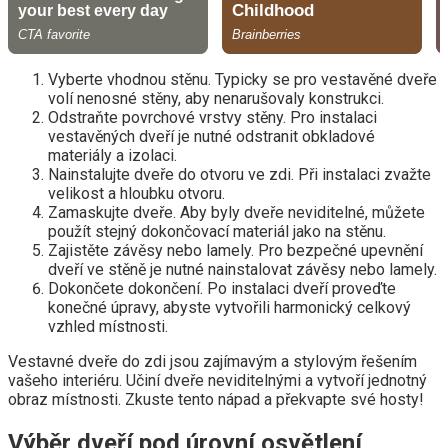
Vyberte vhodnou stěnu. Typicky se pro vestavěné dveře
volí nenosné stěny, aby nenarušovaly konstrukci.
Odstraňte povrchové vrstvy stěny. Pro instalaci
vestavěných dveří je nutné odstranit obkladové
materiály a izolaci.
Nainstalujte dveře do otvoru ve zdi. Při instalaci zvažte
velikost a hloubku otvoru.
Zamaskujte dveře. Aby byly dveře neviditelné, můžete
použít stejný dokončovací materiál jako na stěnu.
Zajistěte závěsy nebo lamely. Pro bezpečné upevnění
dveří ve stěně je nutné nainstalovat závěsy nebo lamely.
Dokončete dokončení. Po instalaci dveří proveďte
konečné úpravy, abyste vytvořili harmonický celkový
vzhled místnosti.
Vestavné dveře do zdi jsou zajímavým a stylovým řešením
vašeho interiéru. Učiní dveře neviditelnými a vytvoří jednotný
obraz místnosti. Zkuste tento nápad a překvapte své hosty!
Výběr dveří pod úrovní osvětlení