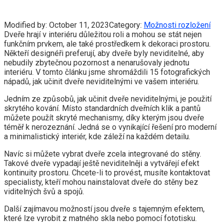
Modified by:
October 11, 2023
Category:
Možnosti rozložení
Dveře hrají v interiéru důležitou roli a mohou se stát nejen
funkčním prvkem, ale také prostředkem k dekoraci prostoru.
Někteří designéři preferují, aby dveře byly neviditelné, aby
nebudily zbytečnou pozornost a nenarušovaly jednotu
interiéru. V tomto článku jsme shromáždili 15 fotografických
nápadů, jak učinit dveře neviditelnými ve vašem interiéru.
Jedním ze způsobů, jak učinit dveře neviditelnými, je použití
skrytého kování. Místo standardních dveřních klik a pantů
můžete použít skryté mechanismy, díky kterým jsou dveře
téměř k nerozeznání. Jedná se o vynikající řešení pro moderní
a minimalistický interiér, kde záleží na každém detailu.
Navíc si můžete vybrat dveře zcela integrované do stěny.
Takové dveře vypadají ještě neviditelněji a vytvářejí efekt
kontinuity prostoru. Chcete-li to provést, musíte kontaktovat
specialisty, kteří mohou nainstalovat dveře do stěny bez
viditelných švů a spojů.
Další zajímavou možností jsou dveře s tajemným efektem,
které lze vyrobit z matného skla nebo pomocí fototisku.