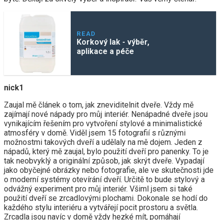
READ
Korkový lak - výběr,
aplikace a péče
nick1
Zaujal mě článek o tom, jak zneviditelnit dveře. Vždy mě
zajímají nové nápady pro můj interiér. Nenápadné dveře jsou
vynikajícím řešením pro vytvoření stylové a minimalistické
atmosféry v domě. Viděl jsem 15 fotografií s různými
možnostmi takových dveří a udělaly na mě dojem. Jeden z
nápadů, který mě zaujal, bylo použití dveří pro panenky. To je
tak neobvyklý a originální způsob, jak skrýt dveře. Vypadají
jako obyčejné obrázky nebo fotografie, ale ve skutečnosti jde
o moderní systémy otevírání dveří. Určitě to bude stylový a
odvážný experiment pro můj interiér. Všiml jsem si také
použití dveří se zrcadlovými plochami. Dokonale se hodí do
každého stylu interiéru a vytvářejí pocit prostoru a světla.
Zrcadla jsou navíc v domě vždy hezké mít, pomáhají