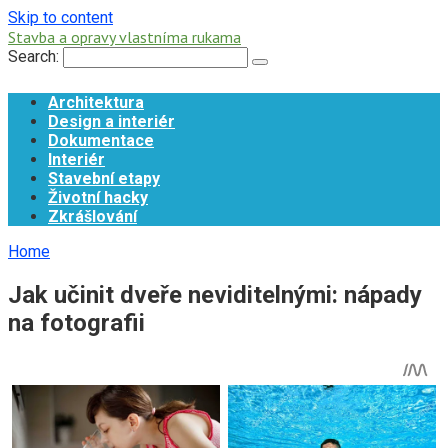
Skip to content
Stavba a opravy vlastníma rukama
Search:
Architektura
Design a interiér
Dokumentace
Interiér
Stavební etapy
Životní hacky
Zkrášlování
Home
Jak učinit dveře neviditelnými: nápady
na fotografii