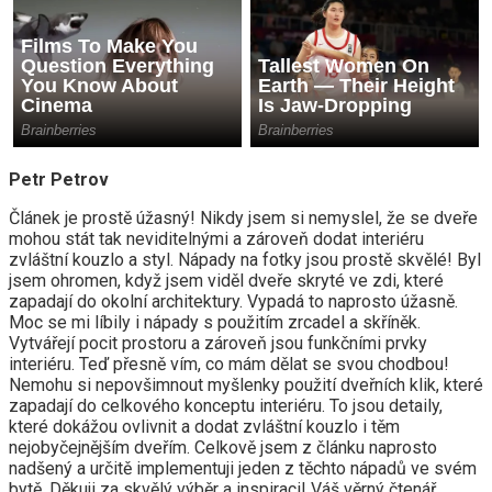
Petr Petrov
Článek je prostě úžasný! Nikdy jsem si nemyslel, že se dveře
mohou stát tak neviditelnými a zároveň dodat interiéru
zvláštní kouzlo a styl. Nápady na fotky jsou prostě skvělé! Byl
jsem ohromen, když jsem viděl dveře skryté ve zdi, které
zapadají do okolní architektury. Vypadá to naprosto úžasně.
Moc se mi líbily i nápady s použitím zrcadel a skříněk.
Vytvářejí pocit prostoru a zároveň jsou funkčními prvky
interiéru. Teď přesně vím, co mám dělat se svou chodbou!
Nemohu si nepovšimnout myšlenky použití dveřních klik, které
zapadají do celkového konceptu interiéru. To jsou detaily,
které dokážou ovlivnit a dodat zvláštní kouzlo i těm
nejobyčejnějším dveřím. Celkově jsem z článku naprosto
nadšený a určitě implementuji jeden z těchto nápadů ve svém
bytě. Děkuji za skvělý výběr a inspiraci! Váš věrný čtenář.