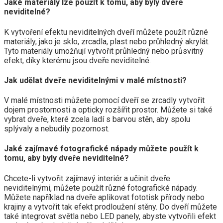
Jaké materiály lze použít k tomu, aby byly dveře
neviditelné?
K vytvoření efektu neviditelných dveří můžete použít různé
materiály, jako je sklo, zrcadla, plast nebo průhledný akrylát.
Tyto materiály umožňují vytvořit průhledný nebo průsvitný
efekt, díky kterému jsou dveře neviditelné.
Jak udělat dveře neviditelnými v malé místnosti?
V malé místnosti můžete pomocí dveří se zrcadly vytvořit
dojem prostornosti a opticky rozšířit prostor. Můžete si také
vybrat dveře, které zcela ladí s barvou stěn, aby spolu
splývaly a nebudily pozornost.
Jaké zajímavé fotografické nápady můžete použít k
tomu, aby byly dveře neviditelné?
Chcete-li vytvořit zajímavý interiér a učinit dveře
neviditelnými, můžete použít různé fotografické nápady.
Můžete například na dveře aplikovat fototisk přírody nebo
krajiny a vytvořit tak efekt prodloužení stěny. Do dveří můžete
také integrovat světla nebo LED panely, abyste vytvořili efekt