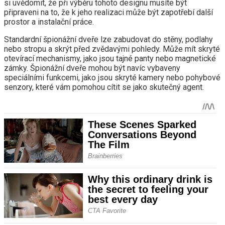
si uvědomit, že při výběru tohoto designu musíte být
připraveni na to, že k jeho realizaci může být zapotřebí další
prostor a instalační práce.
Standardní špionážní dveře lze zabudovat do stěny, podlahy
nebo stropu a skrýt před zvědavými pohledy. Může mít skryté
otevírací mechanismy, jako jsou tajné panty nebo magnetické
zámky. Špionážní dveře mohou být navíc vybaveny
speciálními funkcemi, jako jsou skryté kamery nebo pohybové
senzory, které vám pomohou cítit se jako skutečný agent.