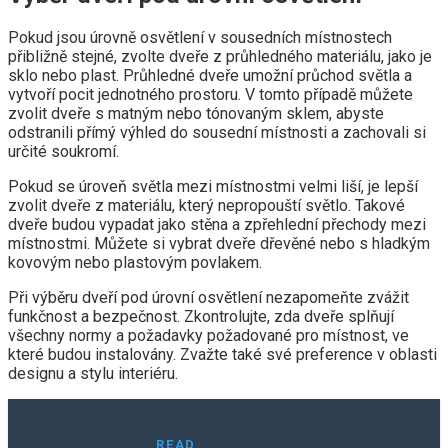
Pokud jsou úrovně osvětlení v sousedních místnostech
přibližně stejné, zvolte dveře z průhledného materiálu, jako je
sklo nebo plast. Průhledné dveře umožní průchod světla a
vytvoří pocit jednotného prostoru. V tomto případě můžete
zvolit dveře s matným nebo tónovaným sklem, abyste
odstranili přímý výhled do sousední místnosti a zachovali si
určité soukromí.
Pokud se úroveň světla mezi místnostmi velmi liší, je lepší
zvolit dveře z materiálu, který nepropouští světlo. Takové
dveře budou vypadat jako stěna a zpřehlední přechody mezi
místnostmi. Můžete si vybrat dveře dřevěné nebo s hladkým
kovovým nebo plastovým povlakem.
Při výběru dveří pod úrovní osvětlení nezapomeňte zvážit
funkčnost a bezpečnost. Zkontrolujte, zda dveře splňují
všechny normy a požadavky požadované pro místnost, ve
které budou instalovány. Zvažte také své preference v oblasti
designu a stylu interiéru.
READ