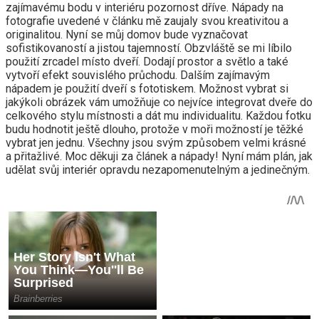
zajímavému bodu v interiéru pozornost dříve. Nápady na
fotografie uvedené v článku mě zaujaly svou kreativitou a
originalitou. Nyní se můj domov bude vyznačovat
sofistikovaností a jistou tajemností. Obzvláště se mi líbilo
použití zrcadel místo dveří. Dodají prostor a světlo a také
vytvoří efekt souvislého průchodu. Dalším zajímavým
nápadem je použití dveří s fototiskem. Možnost vybrat si
jakýkoli obrázek vám umožňuje co nejvíce integrovat dveře do
celkového stylu místnosti a dát mu individualitu. Každou fotku
budu hodnotit ještě dlouho, protože v moři možností je těžké
vybrat jen jednu. Všechny jsou svým způsobem velmi krásné
a přitažlivé. Moc děkuji za článek a nápady! Nyní mám plán, jak
udělat svůj interiér opravdu nezapomenutelným a jedinečným.