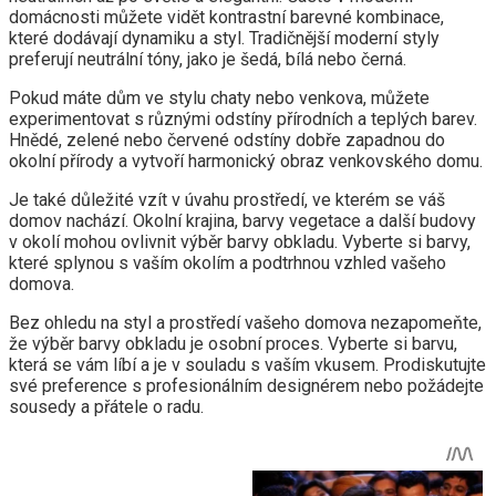
domácnosti můžete vidět kontrastní barevné kombinace,
které dodávají dynamiku a styl. Tradičnější moderní styly
preferují neutrální tóny, jako je šedá, bílá nebo černá.
Pokud máte dům ve stylu chaty nebo venkova, můžete
experimentovat s různými odstíny přírodních a teplých barev.
Hnědé, zelené nebo červené odstíny dobře zapadnou do
okolní přírody a vytvoří harmonický obraz venkovského domu.
Je také důležité vzít v úvahu prostředí, ve kterém se váš
domov nachází. Okolní krajina, barvy vegetace a další budovy
v okolí mohou ovlivnit výběr barvy obkladu. Vyberte si barvy,
které splynou s vaším okolím a podtrhnou vzhled vašeho
domova.
Bez ohledu na styl a prostředí vašeho domova nezapomeňte,
že výběr barvy obkladu je osobní proces. Vyberte si barvu,
která se vám líbí a je v souladu s vaším vkusem. Prodiskutujte
své preference s profesionálním designérem nebo požádejte
sousedy a přátele o radu.