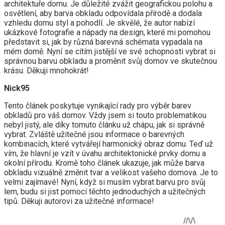
architektuře domu. Je důležité zvážit geografickou polohu a
osvětlení, aby barva obkladu odpovídala přírodě a dodala
vzhledu domu styl a pohodlí. Je skvělé, že autor nabízí
ukázkové fotografie a nápady na design, které mi pomohou
představit si, jak by různá barevná schémata vypadala na
mém domě. Nyní se cítím jistější ve své schopnosti vybrat si
správnou barvu obkladu a proměnit svůj domov ve skutečnou
krásu. Děkuji mnohokrát!
Nick95
Tento článek poskytuje vynikající rady pro výběr barev
obkladů pro váš domov. Vždy jsem si touto problematikou
nebyl jistý, ale díky tomuto článku už chápu, jak si správně
vybrat. Zvláště užitečné jsou informace o barevných
kombinacích, které vytvářejí harmonický obraz domu. Teď už
vím, že hlavní je vzít v úvahu architektonické prvky domu a
okolní přírodu. Kromě toho článek ukazuje, jak může barva
obkladu vizuálně změnit tvar a velikost vašeho domova. Je to
velmi zajímavé! Nyní, když si musím vybrat barvu pro svůj
lem, budu si jist pomocí těchto jednoduchých a užitečných
tipů. Děkuji autorovi za užitečné informace!