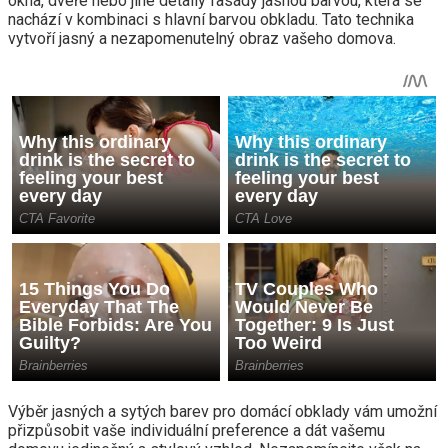
okna, dveře nebo jiné detaily fasády jasnou barvou, která se
nachází v kombinaci s hlavní barvou obkladu. Tato technika
vytvoří jasný a nezapomenutelný obraz vašeho domova.
Výběr jasných a sytých barev pro domácí obklady vám umožní
přizpůsobit vaše individuální preference a dát vašemu