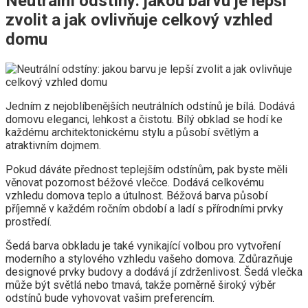
Neutrální odstíny: jakou barvu je lepší
zvolit a jak ovlivňuje celkový vzhled
domu
Jedním z nejoblíbenějších neutrálních odstínů je bílá. Dodává
domovu eleganci, lehkost a čistotu. Bílý obklad se hodí ke
každému architektonickému stylu a působí světlým a
atraktivním dojmem.
Pokud dáváte přednost teplejším odstínům, pak byste měli
věnovat pozornost béžové vlečce. Dodává celkovému
vzhledu domova teplo a útulnost. Béžová barva působí
příjemně v každém ročním období a ladí s přírodními prvky
prostředí.
Šedá barva obkladu je také vynikající volbou pro vytvoření
moderního a stylového vzhledu vašeho domova. Zdůrazňuje
designové prvky budovy a dodává jí zdrženlivost. Šedá vlečka
může být světlá nebo tmavá, takže poměrně široký výběr
odstínů bude vyhovovat vašim preferencím.