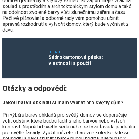
domovu jedinečný a stylový vzhled. Nezapomínejte však na
soulad s prostředím a architektonickým stylem domu a také
na odolnost zvolené barvy vůči slunečnímu záření a času.
Pečlivé plánování a odborné rady vám pomohou učinit
správná rozhodnutí a vytvořit domov, který bude vyčnívat z
davu.
READ
Sádrokartonová páska:
vlastnosti a použití
Otázky a odpovědi:
Jakou barvu obkladu si mám vybrat pro světlý dům?
Při výběru barev obkladů pro světlý domov se doporučuje
volit odstíny, které budou ladit s jeho barvou nebo vytvoří
kontrast. Například světle šedá nebo béžová fasáda je ideální
pro světlé fasády. Využít můžete i barevné kolečko, kde se
sousední a další skupiny barev budou hodit k hlavní barvě