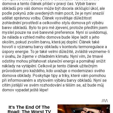
domova a tento článek přišel v pravý čas. Výběr barev
obkladů pro váš domov může být docela skličující úkol, ale
podle pokynů zde uvedených mám pocit, že je nyní snazší
udělat správnou volbu. Článek vysvětluje důležitost
zohlednění prostředí a celkového stylu domova při výběru
barev obkladů. Bylo to pro mě zjevení, protože předtím jsem
myslel pouze na své barevné preference. Nyní si uvědomuji,
že nálada a vzhled mého domova bude lépe ladit s jeho
okolím, pokud zvolím barvu, která jej doplní. Článek také
hovoří o významu barvy obkladu v kontextu termoregulace a
úspory energie. To je také velmi důležité, zvláště vezmeme-li
v úvahu, že žijeme v chladném klimatu. Nyní vím, že tmavé
odstíny mohou přitahovat sluneční energii a pomáhají snížit
náklady na vytápění. Celkově je tento článek užitečným
průvodcem pro každého, kdo uvažuje o modernizaci svého
domova obklady. Poskytuje tipy a triky, které vám pomohou
při informovaném a stylovém výběru barvy obkladů. Nyní se
cítím jistější ve svém rozhodování a těším se, až bude můj
domov vypadat ještě lépe!