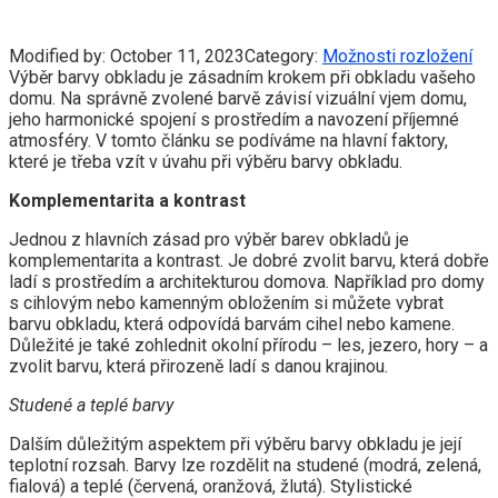
Modified by:
October 11, 2023
Category:
Možnosti rozložení
Výběr barvy obkladu je zásadním krokem při obkladu vašeho
domu. Na správně zvolené barvě závisí vizuální vjem domu,
jeho harmonické spojení s prostředím a navození příjemné
atmosféry. V tomto článku se podíváme na hlavní faktory,
které je třeba vzít v úvahu při výběru barvy obkladu.
Komplementarita a kontrast
Jednou z hlavních zásad pro výběr barev obkladů je
komplementarita a kontrast. Je dobré zvolit barvu, která dobře
ladí s prostředím a architekturou domova. Například pro domy
s cihlovým nebo kamenným obložením si můžete vybrat
barvu obkladu, která odpovídá barvám cihel nebo kamene.
Důležité je také zohlednit okolní přírodu – les, jezero, hory – a
zvolit barvu, která přirozeně ladí s danou krajinou.
Studené a teplé barvy
Dalším důležitým aspektem při výběru barvy obkladu je její
teplotní rozsah. Barvy lze rozdělit na studené (modrá, zelená,
fialová) a teplé (červená, oranžová, žlutá). Stylistické