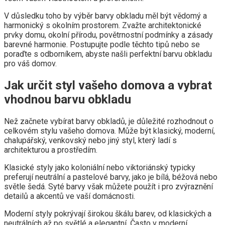
V důsledku toho by výběr barvy obkladu měl být vědomý a
harmonický s okolním prostorem. Zvažte architektonické
prvky domu, okolní přírodu, povětrnostní podmínky a zásady
barevné harmonie. Postupujte podle těchto tipů nebo se
poraďte s odborníkem, abyste našli perfektní barvu obkladu
pro váš domov.
Jak určit styl vašeho domova a vybrat
vhodnou barvu obkladu
Než začnete vybírat barvy obkladů, je důležité rozhodnout o
celkovém stylu vašeho domova. Může být klasický, moderní,
chalupářský, venkovský nebo jiný styl, který ladí s
architekturou a prostředím.
Klasické styly jako koloniální nebo viktoriánský typicky
preferují neutrální a pastelové barvy, jako je bílá, béžová nebo
světle šedá. Syté barvy však můžete použít i pro zvýraznění
detailů a akcentů ve vaší domácnosti.
Moderní styly pokrývají širokou škálu barev, od klasických a
neutrálních až po světlé a elegantní. Často v moderní