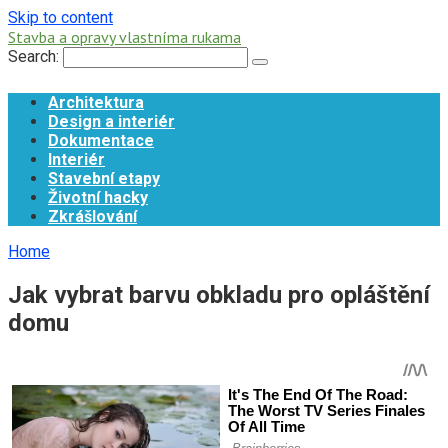
Skip to content
Stavba a opravy vlastníma rukama
Search:
Architektura
Design a interiér
Dokumentace
Interiér
Stavební etapy
Životní hacky
Zkrášlování
Home
Jak vybrat barvu obkladu pro opláštění
domu