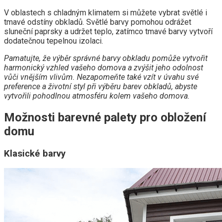
V oblastech s chladným klimatem si můžete vybrat světlé i
tmavé odstíny obkladů. Světlé barvy pomohou odrážet
sluneční paprsky a udržet teplo, zatímco tmavé barvy vytvoří
dodatečnou tepelnou izolaci.
Pamatujte, že výběr správné barvy obkladu pomůže vytvořit
harmonický vzhled vašeho domova a zvýšit jeho odolnost
vůči vnějším vlivům. Nezapomeňte také vzít v úvahu své
preference a životní styl při výběru barev obkladů, abyste
vytvořili pohodlnou atmosféru kolem vašeho domova.
Možnosti barevné palety pro obložení
domu
Klasické barvy