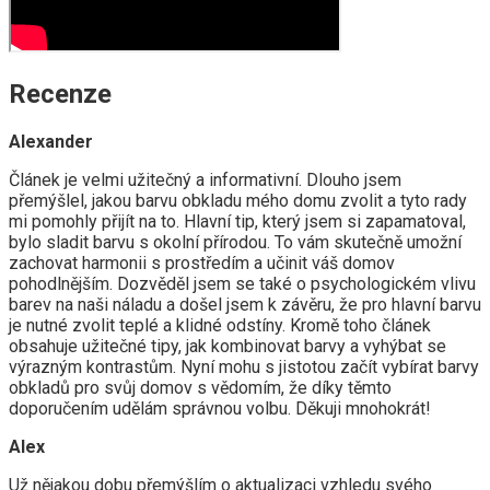
Recenze
Alexander
Článek je velmi užitečný a informativní. Dlouho jsem
přemýšlel, jakou barvu obkladu mého domu zvolit a tyto rady
mi pomohly přijít na to. Hlavní tip, který jsem si zapamatoval,
bylo sladit barvu s okolní přírodou. To vám skutečně umožní
zachovat harmonii s prostředím a učinit váš domov
pohodlnějším. Dozvěděl jsem se také o psychologickém vlivu
barev na naši náladu a došel jsem k závěru, že pro hlavní barvu
je nutné zvolit teplé a klidné odstíny. Kromě toho článek
obsahuje užitečné tipy, jak kombinovat barvy a vyhýbat se
výrazným kontrastům. Nyní mohu s jistotou začít vybírat barvy
obkladů pro svůj domov s vědomím, že díky těmto
doporučením udělám správnou volbu. Děkuji mnohokrát!
Alex
Už nějakou dobu přemýšlím o aktualizaci vzhledu svého