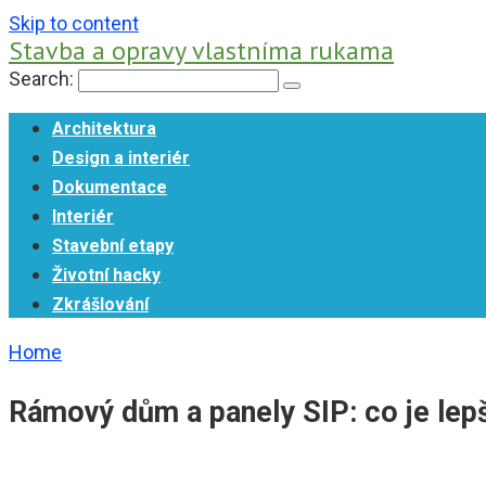
Skip to content
Stavba a opravy vlastníma rukama
Search:
Architektura
Design a interiér
Dokumentace
Interiér
Stavební etapy
Životní hacky
Zkrášlování
Home
Rámový dům a panely SIP: co je lepší