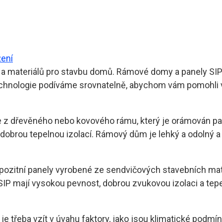
žení
ií a materiálů pro stavbu domů. Rámové domy a panely SI
 technologie podíváme srovnatelně, abychom vám pomohli 
se z dřevěného nebo kovového rámu, který je orámován p
dobrou tepelnou izolací. Rámový dům je lehký a odolný a 
ompozitní panely vyrobené ze sendvičových stavebních mate
 SIP mají vysokou pevnost, dobrou zvukovou izolaci a tepe
třeba vzít v úvahu faktory, jako jsou klimatické podmín